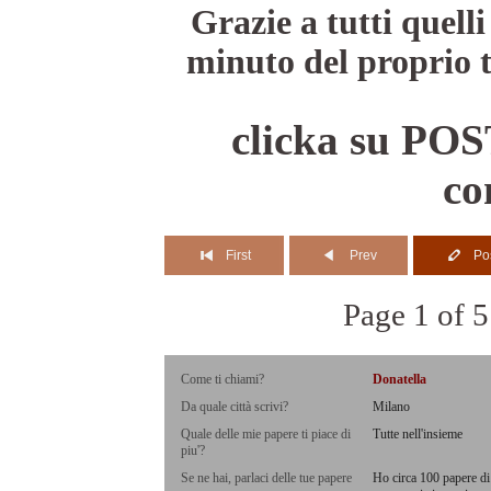
Grazie a tutti quel
minuto del proprio 
clicka su POST
co
First
Prev
Po
Page 1 of 5
Come ti chiami?
Donatella
Da quale città scrivi?
Milano
Quale delle mie papere ti piace di
Tutte nell'insieme
piu'?
Se ne hai, parlaci delle tue papere
Ho circa 100 papere di 