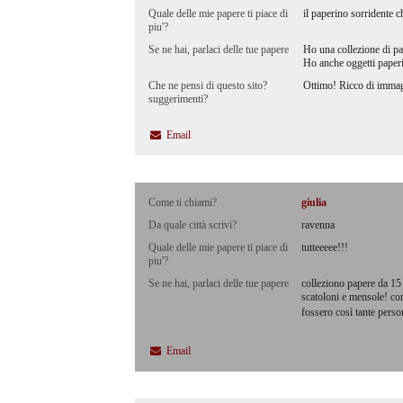
Quale delle mie papere ti piace di
il paperino sorridente ch
piu'?
Se ne hai, parlaci delle tue papere
Ho una collezione di pa
Ho anche oggetti paperis
Che ne pensi di questo sito?
Ottimo! Ricco di immag
suggerimenti?
Email
Come ti chiami?
giulia
Da quale città scrivi?
ravenna
Quale delle mie papere ti piace di
tutteeeee!!!
piu'?
Se ne hai, parlaci delle tue papere
colleziono papere da 15 
scatoloni e mensole! com
fossero così tante perso
Email