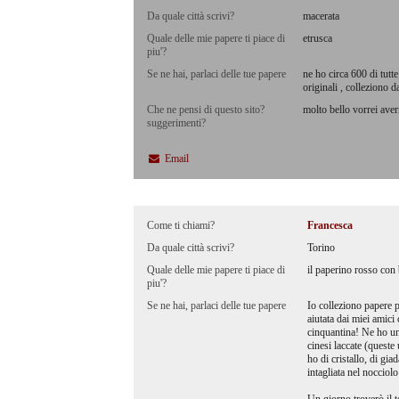
Da quale città scrivi?
macerata
Quale delle mie papere ti piace di
etrusca
piu'?
Se ne hai, parlaci delle tue papere
ne ho circa 600 di tutt
originali , colleziono d
Che ne pensi di questo sito?
molto bello vorrei ave
suggerimenti?
Email
Come ti chiami?
Francesca
Da quale città scrivi?
Torino
Quale delle mie papere ti piace di
il paperino rosso con 
piu'?
Se ne hai, parlaci delle tue papere
Io colleziono papere p
aiutata dai miei amici
cinquantina! Ne ho un
cinesi laccate (quest
ho di cristallo, di gi
intagliata nel nocciol