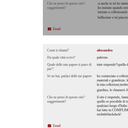
Che ne pensi di questo sito?
si anche io nè ho tant
suggerimenti?
ho iniziato quando av
iniziato a collezionarl
bellissime e mi piacci
Email
Come ti chiami?
alessandra
Da quale città scrivi?
palermo
Quale delle mie papere ti piace di
tutte stupende!!quella d
piu'?
Se ne hai, parlaci delle tue papere
ho cominciato a collezi
materiali e grandezze..
la mia collezione;inoltr
giardino, le chiamerò 
Che ne pensi di questo sito?
il sito è stupendo, fant
suggerimenti?
quello se possibile di i
qualsiasi luogo d'Italia
hai fatto tu.COMP
mslittleblackduck!
Email