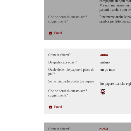
compagnia in ogni mom
Ma non mi fermo qui...h
parenti e amici sono avv
Che ne pensi di questo sito?
Finelmente anche le pap
suggerimenti?
sembra perfetto per no
Email
Come ti chiami?
anna
Da quale città scrivi?
milano
Quale delle mie papere ti piace di
un po tutte
piu'?
Se ne hai, parlaci delle tue papere
ho papere bianche e gia
Che ne pensi di questo sito?
suggerimenti?
Email
Come ti chiami?
nicola