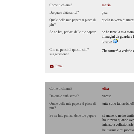
Come ti chiami?
maria
Da quale città scrivi?
pisa
Quale delle mie papere ti piace di
quella in vetro di mura
piu'?
Se ne hai, parlaci delle tue papere
ne ha tante la mia mamm
immagini da guardare in
Grazie!
Che ne pensi di questo sito?
Che tornerò a vederlo e
suggerimenti?
Email
Come ti chiami?
elisa
Da quale città scrivi?
varese
Quale delle mie papere ti piace di
tutte sono fantastiche!
piu'?
Se ne hai, parlaci delle tue papere
si anche io nè ho tant
ho iniziato quando av
iniziato a collezionarl
bellissime e mi piacci