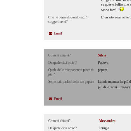
Un giorno troverò il t
su questo bellissimo s
sanno fare!!!
Che ne pensi di questo sito?
E' un sito veramente be
suggerimenti?
Email
Come ti chiami?
Silvia
Da quale città scrivi?
Padova
Quale delle mie papere ti piace di
papera
piu'?
Se ne hai, parlaci delle tue papere
La mia mamma ha più di 
più di 20 anni....magari v
Email
Come ti chiami?
Alessandro
Da quale città scrivi?
Perugia